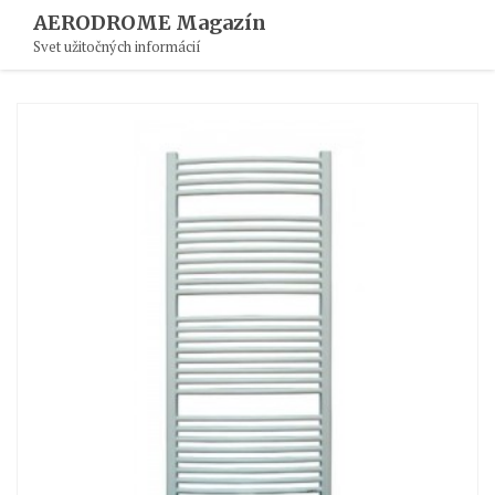
Skip
AERODROME Magazín
To
Svet užitočných informácií
Content