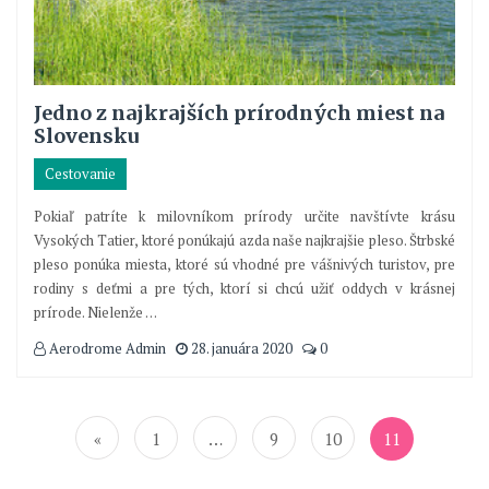
Jedno z najkrajších prírodných miest na
Slovensku
Cestovanie
Pokiaľ patríte k milovníkom prírody určite navštívte krásu
Vysokých Tatier, ktoré ponúkajú azda naše najkrajšie pleso. Štrbské
pleso ponúka miesta, ktoré sú vhodné pre vášnivých turistov, pre
rodiny s deťmi a pre tých, ktorí si chcú užiť oddych v krásnej
prírode. Nielenže
…
Aerodrome Admin
28. januára 2020
0
Navigácia
v
«
1
…
9
10
11
článkoch