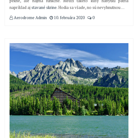
pekné, ale najmä funkčné. Medzi takéto kusy nábytku patria
napríklad aj
stavané skrine
. Hodia sa všade, no sú nevyhnutnou
…
Aerodrome Admin
10. februára 2020
0