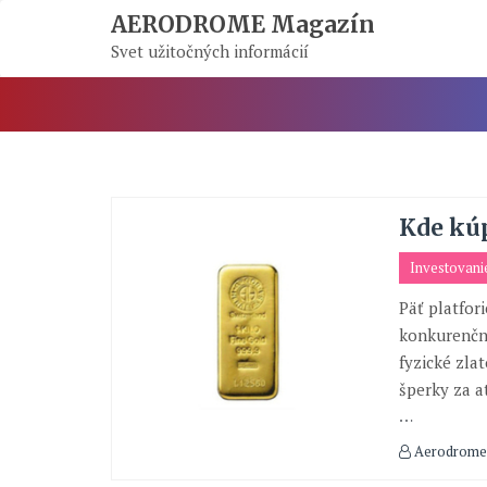
Skip
AERODROME Magazín
To
Svet užitočných informácií
Content
Kde kúp
Investovani
Päť platfor
konkurenčné
fyzické zla
šperky za a
…
Aerodrome