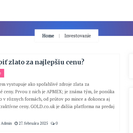
Home
Investovanie
iť zlato za najlepšiu cenu?
e
iem vystupuje ako spoľahlivé zdroje zlata za
 ceny. Prvou z nich je APMEX; je známa tým, že ponúka
to v rôznych formách, od prútov po mince a dokonca aj
traktívne ceny. GOLD.co.uk je ďalšia platforma na predaj
 Admin
27. februára 2025
0