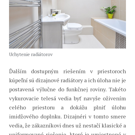
Uchytenie radiátorov
Ďalším dostupným riešením v priestoroch
kúpeľní sú dizajnové radiátory a ich úloha nie je
postavená výlučne do funkčnej roviny. Takéto
vykurovacie telesá vedia byť navyše oživením
celého priestoru a dokážu plniť úlohu
imidžového doplnku. Dizajnéri v tomto smere
vedia, že zákazníkovi dnes už nestačí klasické a
uniformované riešenie, ktoré je umiestnené v