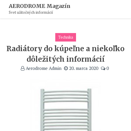
Skip
AERODROME Magazín
To
Svet užitočných informácií
Content
Technika
Radiátory do kúpeľne a niekoľko
dôležitých informácií
Aerodrome Admin
20. marca 2020
0