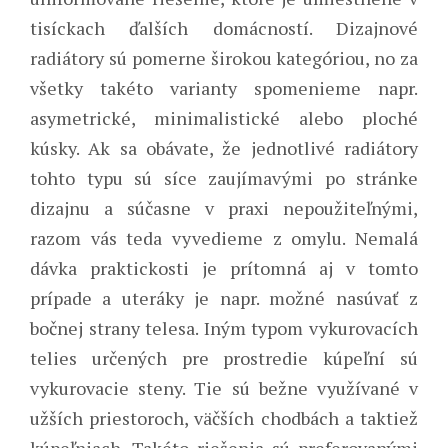
tisíckach ďalších domácností. Dizajnové
radiátory sú pomerne širokou kategóriou, no za
všetky takéto varianty spomenieme napr.
asymetrické, minimalistické alebo ploché
kúsky. Ak sa obávate, že jednotlivé radiátory
tohto typu sú síce zaujímavými po stránke
dizajnu a súčasne v praxi nepoužiteľnými,
razom vás teda vyvedieme z omylu. Nemalá
dávka praktickosti je prítomná aj v tomto
prípade a uteráky je napr. možné nasúvať z
bočnej strany telesa.
Iným typom vykurovacích
telies určených pre prostredie kúpeľní sú
vykurovacie steny. Tie sú bežne využívané v
užších priestoroch, väčších chodbách a taktiež
kúpeľniach. Takéto riešenia sú preferovanými