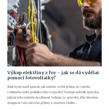
Výkup elektřiny z fve – jak se dá vydělat
pomocí fotovoltaiky?
Rádi byste našli způsob, jak můžete zvýšit příjmy do vašeho
rodinného nebo podnikového rozpočtu? Existuje několik způsobů,
jakými toho můžete dosáhnout. Jedním ze způsobů, díky kterému
stoupnou vaše měsíční příjmy o značnou částku...