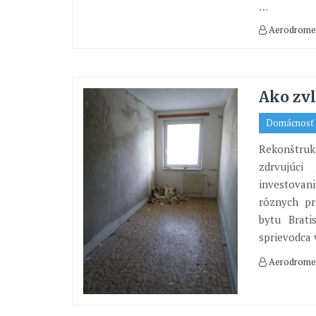
…
Aerodrome
Ako zvl
Domácnosť
Rekonštrukc
zdrvujúci
investovani
rôznych pr
bytu Brati
sprievodca
Aerodrome