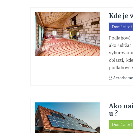
Kde je
Domácnosť
Podlahové 
ako udržať 
vykurovani
oblasti, k
podlahové v
Aerodrome
Ako nai
u ?
Domácnosť