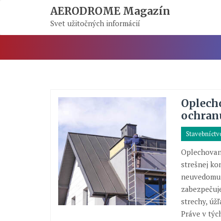
Skip
AERODROME Magazín
To
Svet užitočných informácií
Content
Oplecho
ochran
Stavebníctv
Oplechovani
strešnej ko
neuvedomuj
zabezpečuje
strechy, úžľ
Práve v týc