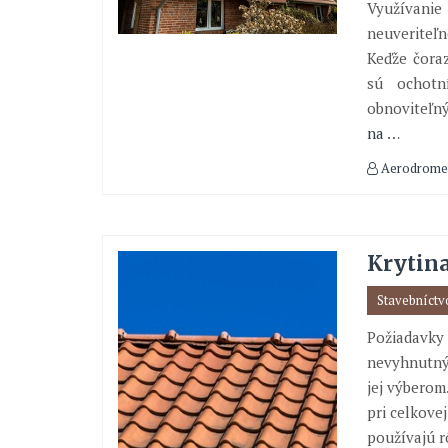
Využívanie 
neuveriteľn
Keďže čoraz
sú ochotn
obnoviteľný
na
…
Aerodrome
Krytina
Stavebníctv
Požiadavky 
nevyhnutným
jej výberom
pri celkovej
používajú r