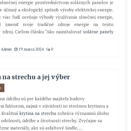
slnečnej energie prostredníctvom solárnych panelov je
e účinný a ekologický spôsob výroby elektrickej energie.
 viac ľudí oceňuje výhody využívania slnečnej energie,
í zmeniť svoje tradičné zdroje energie na tento
 zdroj. Cieľom článku “Ako nainštalovať
solárne panely
 Admin
19. marca 2024
0
 na strechu a jej výber
o
na údržbu sú pre každého majiteľa budovy
 faktorom, najmä v súvislosti so strešnou krytinou a
. Kvalitná
krytina na strechu
zohráva významnú úlohu
 odolnosti, údržbe a životnosti strechy. Zvyčajne sa
ôzne materiály, ako sú asfaltové šindle, …