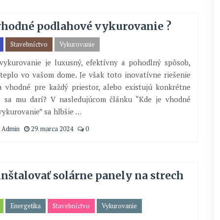
 vhodné podlahové vykurovanie ?
Stavebníctvo
Vykurovanie
vykurovanie je luxusný, efektívny a pohodlný spôsob,
teplo vo vašom dome. Je však toto inovatívne riešenie
a vhodné pre každý priestor, alebo existujú konkrétne
de sa mu darí? V nasledujúcom článku “Kde je vhodné
ykurovanie” sa hlbšie …
 Admin
29. marca 2024
0
nštalovať solárne panely na strech
Energetika
Stavebníctvo
Vykurovanie