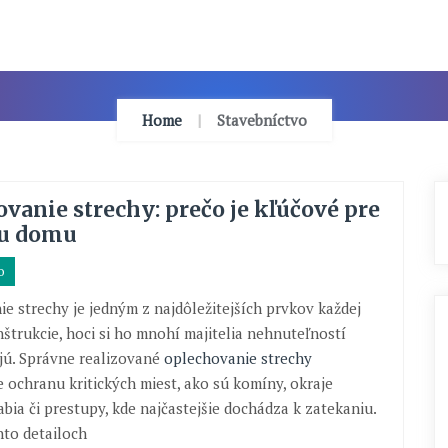
Home
Stavebníctvo
vanie strechy: prečo je kľúčové pre
u domu
o
e strechy je jedným z najdôležitejších prvkov každej
nštrukcie, hoci si ho mnohí majitelia nehnuteľností
ú. Správne realizované
oplechovanie strechy
 ochranu kritických miest, ako sú komíny, okraje
abia či prestupy, kde najčastejšie dochádza k zatekaniu.
hto detailoch