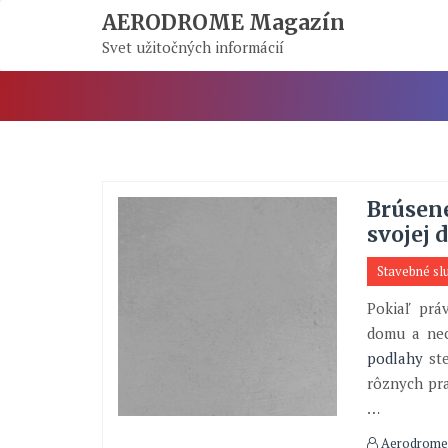
Skip
AERODROME Magazín
To
Svet užitočných informácií
Content
Brúsené
svojej 
Stavebné sl
Pokiaľ prá
domu a nec
podlahy
ste
rôznych pra
…
Aerodrome