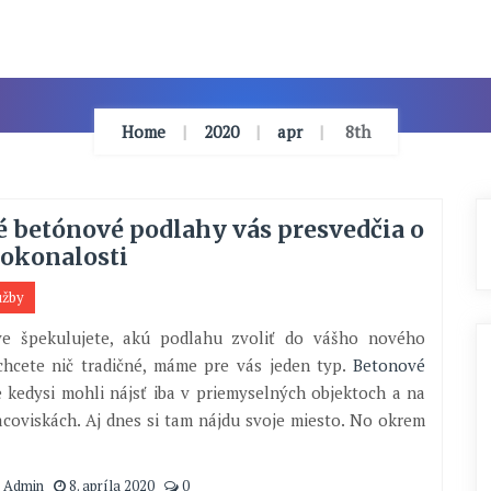
Home
2020
apr
8th
 betónové podlahy vás presvedčia o
dokonalosti
užby
ve špekulujete, akú podlahu zvoliť do vášho nového
hcete nič tradičné, máme pre vás jeden typ.
Betonové
 kedysi mohli nájsť iba v priemyselných objektoch a na
coviskách. Aj dnes si tam nájdu svoje miesto. No okrem
 Admin
8. apríla 2020
0