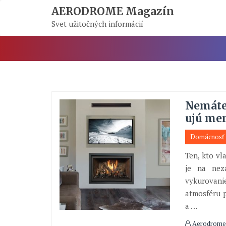
Skip
AERODROME Magazín
To
Svet užitočných informácií
Content
Nemáte
ujú me
Domácnosť
Ten, kto vl
je na nez
vykurovan
atmosféru p
a
…
Aerodrome