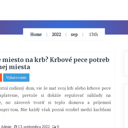
Home
2022
sep
13th
 miesto na krb? Krbové pece potreb
nej miesta
Vykurovanie
astní rodinný dom, vie že mať svoj krb alebo krbove pece
aplatenie, pretože si dokáže regulovať náklady na
ie, no zároveň tvoriť si teplo domova a príjemnú
opri tom. Nie každý však pozná rozdiel medzi kachľami
 Admin
13. septembra 2022
0