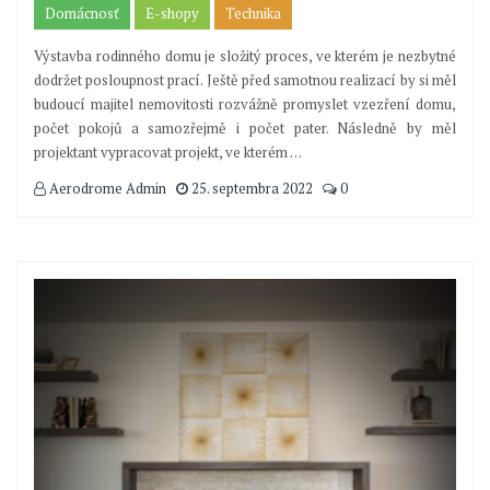
Domácnosť
E-shopy
Technika
Výstavba rodinného domu je složitý proces, ve kterém je nezbytné
dodržet posloupnost prací. Ještě před samotnou realizací by si měl
budoucí majitel nemovitosti rozvážně promyslet vzezření domu,
počet pokojů a samozřejmě i počet pater. Následně by měl
projektant vypracovat projekt, ve kterém
…
Aerodrome Admin
25. septembra 2022
0