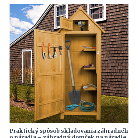
Praktický spôsob skladovania záhradnéh
o náradia – záhradný domček na náradie