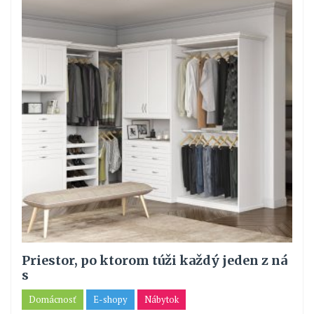
Priestor, po ktorom túži každý jeden z ná
s
Domácnosť
E-shopy
Nábytok