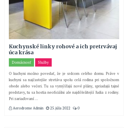
Kuchynské linky rohové a ich pretrvávaj
úca krása
Domácnosť
Služby
O kuchyni možno povedať, že je srdcom celého domu. Práve v
kuchyni sa najčastejšie stretáva spolu celá rodina pri spoločnom
obede alebo večeri. Tu sa vymýšľajú nové plány, spriadajú tajné
predstavy, tu sa hostia neoficiálni ale najdôležitejší ľudia z rodiny.
Pri zariaďovaní
…
Aerodrome Admin
25. júla 2022
0