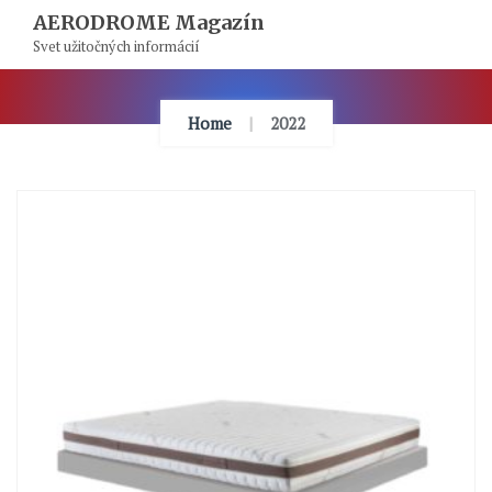
Skip
AERODROME Magazín
To
Svet užitočných informácií
Content
Home
2022