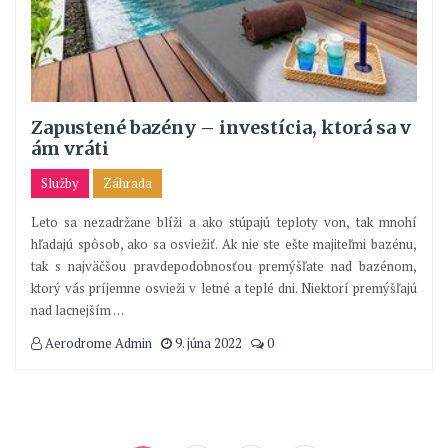
Zapustené bazény – investícia, ktorá sa v
ám vráti
Služby
Záhrada
Leto sa nezadržane blíži a ako stúpajú teploty von, tak mnohí
hľadajú spôsob, ako sa osviežiť. Ak nie ste ešte majiteľmi bazénu,
tak s najväčšou pravdepodobnosťou premýšľate nad bazénom,
ktorý vás príjemne osvieži v letné a teplé dni. Niektorí premýšľajú
nad lacnejším
…
Aerodrome Admin
9. júna 2022
0
Navigácia