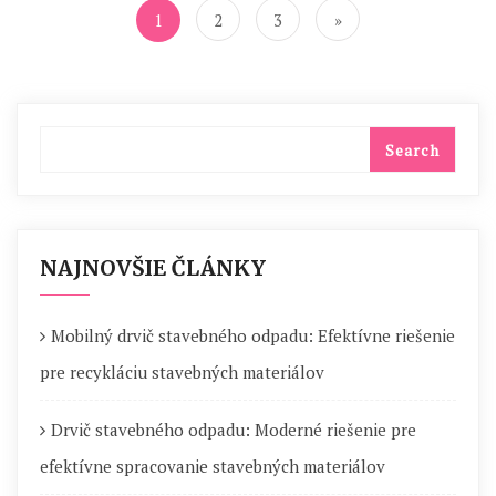
v
1
2
3
»
článkoch
NAJNOVŠIE ČLÁNKY
Mobilný drvič stavebného odpadu: Efektívne riešenie
pre recykláciu stavebných materiálov
Drvič stavebného odpadu: Moderné riešenie pre
efektívne spracovanie stavebných materiálov