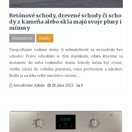
Betónové schody, drevené schody či scho
dy z kameňa alebo skla majú svoje plusy i
mínusy
Domácnosť
Služby
Viacpodlažné rodinné domy či nehnuteľnosti sa nezaobídu bez
schodov. Práve schodisko je tým doplnkom, vďaka ktorému sa
dostanete do neba rodinného domu. Schody môžu byť rôzne,
všetko závisí do voľného priestoru, vašej preferencie a nárokov.
Keďže je na trhu veľké množstvo riešení,
…
Aerodrome Admin
28. júna 2022
0