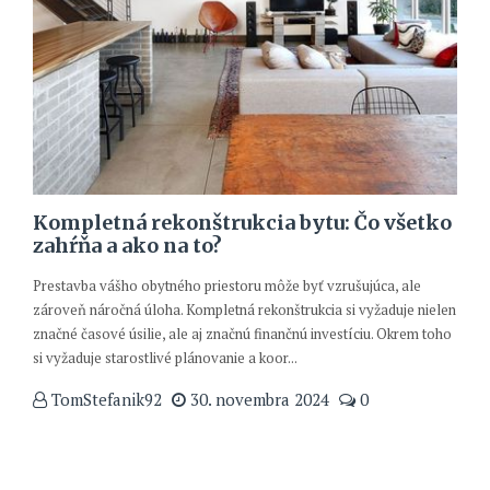
Kompletná rekonštrukcia bytu: Čo všetko
zahŕňa a ako na to?
Prestavba vášho obytného priestoru môže byť vzrušujúca, ale
zároveň náročná úloha. Kompletná rekonštrukcia si vyžaduje nielen
značné časové úsilie, ale aj značnú finančnú investíciu. Okrem toho
si vyžaduje starostlivé plánovanie a koor...
TomStefanik92
30. novembra 2024
0