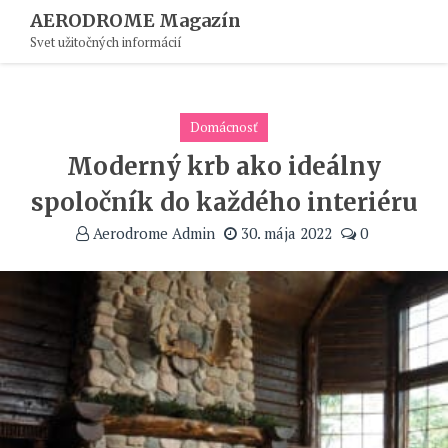
Skip
AERODROME Magazín
To
Svet užitočných informácií
Content
Domácnosť
Moderný krb ako ideálny
spoločník do každého interiéru
Aerodrome Admin
30. mája 2022
0