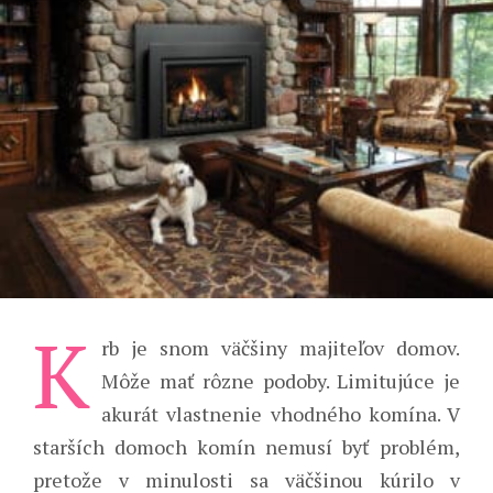
K
rb je snom väčšiny majiteľov domov.
Môže mať rôzne podoby. Limitujúce je
akurát vlastnenie vhodného komína. V
starších domoch komín nemusí byť problém,
pretože v minulosti sa väčšinou kúrilo v