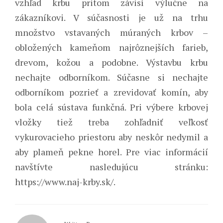
vzhľad krbu pritom závisí výlučne na
zákazníkovi. V súčasnosti je už na trhu
množstvo vstavaných múraných krbov –
obložených kameňom najrôznejších farieb,
drevom, kožou a podobne.
Výstavbu krbu
nechajte odborníkom. Súčasne si nechajte
odborníkom pozrieť a zrevidovať komín, aby
bola celá sústava funkčná. Pri výbere krbovej
vložky tiež treba zohľadniť veľkosť
vykurovacieho priestoru aby neskôr nedymil a
aby plameň pekne horel. Pre viac informácií
navštívte nasledujúcu stránku:
https://www.naj-krby.sk/.