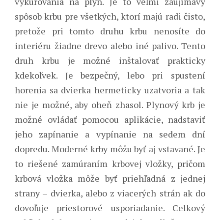
vykurovania na plyn. Je to veľmi zaujímavý
spôsob krbu pre všetkých, ktorí majú radi čisto,
pretože pri tomto druhu krbu nenosíte do
interiéru žiadne drevo alebo iné palivo. Tento
druh krbu je možné inštalovať prakticky
kdekoľvek. Je bezpečný, lebo pri spustení
horenia sa dvierka hermeticky uzatvoria a tak
nie je možné, aby oheň zhasol. Plynový krb je
možné ovládať pomocou aplikácie, nadstaviť
jeho zapínanie a vypínanie na sedem dní
dopredu. Moderné krby môžu byť aj vstavané. Je
to riešené zamúraním krbovej vložky, pričom
krbová vložka môže byť priehľadná z jednej
strany – dvierka, alebo z viacerých strán ak do
dovoľuje priestorové usporiadanie. Celkový